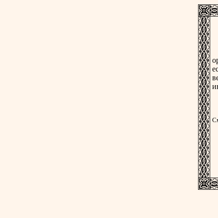
Ч
о
е
в
и
С
С