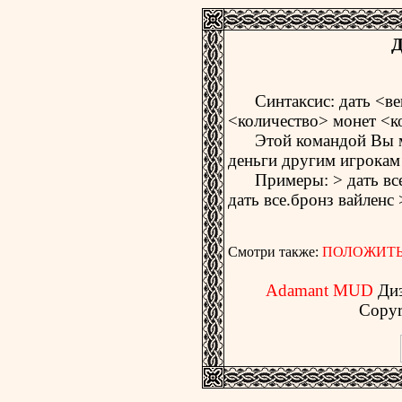
Д
Синтаксис: дать <вещ
<количество> монет <к
Этой командой Вы мо
деньги другим игрокам
Примеры: > дать все 
дать все.бронз вайленс
Смотри также:
ПОЛОЖИТ
Adamant MUD
Ди
Copyr