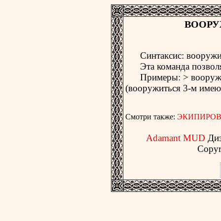
ВООРУ
Синтаксис: вооружи
Эта команда позволяе
Примеры: > вооружит
(вооружиться 3-м имею
Смотри также:
ЭКИПИРО
Adamant MUD
Ди
Copyr