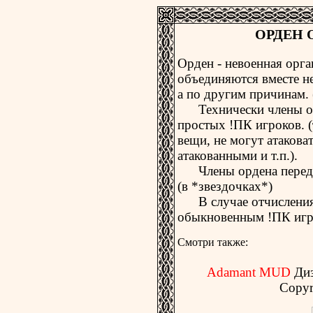
ОРДЕН 
Орден - невоенная орга
объединяются вместе н
а по другим причинам. (
Технически члены орд
простых !ПК игроков. (
вещи, не могут атакова
атакованными и т.п.).
Члены ордена перед 
(в *звездочках*)
В случае отчисления 
обыкновенным !ПК игр
Смотри также:
Adamant MUD
Ди
Copyr