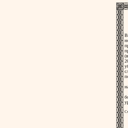
У
В
н
п
п
(
2
у
с
п
Д
н
Л
б
у
С