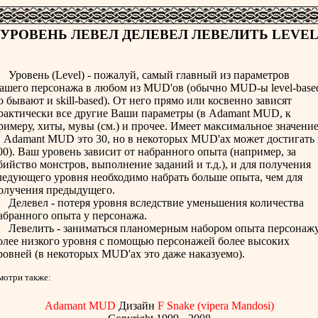
УРОВЕНЬ ЛЕВЕЛ ДЕЛЕВЕЛ ЛЕВЕЛИТЬ LEVE
ровень (Level) - пожалуй, самый главный из параметров
ашего персонажа в любом из MUD'ов (обычно MUD-ы level-base
о бывают и skill-based). От него прямо или косвенно зависят
рактически все другие Ваши параметры (в Adamant MUD, к
римеру, хиты, мувы (см.) и прочее. Имеет максимальное значени
в Adamant MUD это 30, но в некоторых MUD'ах может достигать
00). Ваш уровень зависит от набранного опыта (например, за
бийство монстров, выполнение заданий и т.д.), и для получения
ледующего уровня необходимо набрать больше опыта, чем для
олучения предыдущего.
елевел - потеря уровня вследствие уменьшения количества
абранного опыта у персонажа.
евелить - заниматься планомерным набором опыта персонаж
олее низкого уровня с помощью персонажей более высоких
ровней (в некоторых MUD'ах это даже наказуемо).
мотри также:
Adamant MUD
Дизайн
F Snake (vipera Mandosi)