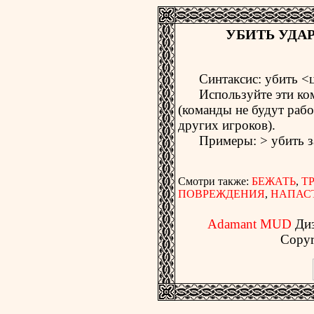
УБИТЬ УДАР
Синтаксис: убить <це
Используйте эти кома
(команды не будут рабо
других игроков).
Пpимеpы: > убить зай
Смотри также:
БЕЖАТЬ
,
Т
ПОВРЕЖДЕНИЯ
,
НАПАС
Adamant MUD
Ди
Copyr