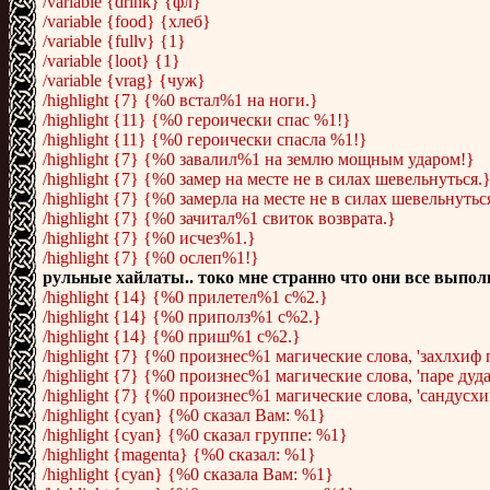
/variable {drink} {фл}
/variable {food} {хлеб}
/variable {fullv} {1}
/variable {loot} {1}
/variable {vrag} {чуж}
/highlight {7} {%0 встал%1 на ноги.}
/highlight {11} {%0 героически спас %1!}
/highlight {11} {%0 героически спасла %1!}
/highlight {7} {%0 завалил%1 на землю мощным ударом!}
/highlight {7} {%0 замер на месте не в силах шевельнуться.
/highlight {7} {%0 замерла на месте не в силах шевельнутьс
/highlight {7} {%0 зачитал%1 свиток возврата.}
/highlight {7} {%0 исчез%1.}
/highlight {7} {%0 ослеп%1!}
рульные хайлаты.. токо мне странно что они все выпо
/highlight {14} {%0 прилетел%1 с%2.}
/highlight {14} {%0 приполз%1 с%2.}
/highlight {14} {%0 приш%1 с%2.}
/highlight {7} {%0 произнес%1 магические слова, 'захлхиф г
/highlight {7} {%0 произнес%1 магические слова, 'паре дуда
/highlight {7} {%0 произнес%1 магические слова, 'сандусхи
/highlight {cyan} {%0 сказал Вам: %1}
/highlight {cyan} {%0 сказал группе: %1}
/highlight {magenta} {%0 сказал: %1}
/highlight {cyan} {%0 сказала Вам: %1}