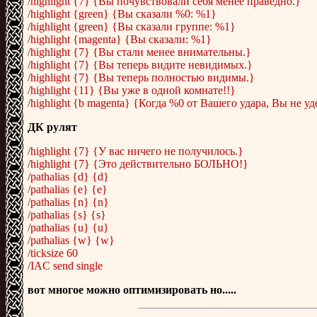
/highlight {7} {Вы почувствовали себя менее праведно.}
/highlight {green} {Вы сказали %0: %1}
/highlight {green} {Вы сказали группе: %1}
/highlight {magenta} {Вы сказали: %1}
/highlight {7} {Вы стали менее внимательны.}
/highlight {7} {Вы теперь видите невидимых.}
/highlight {7} {Вы теперь полностью видимы.}
/highlight {11} {Вы уже в одной комнате!!}
/highlight {b magenta} {Когда %0 от Вашего удара, Вы не у
ДК рулят
/highlight {7} {У вас ничего не получилось.}
/highlight {7} {Это действительно БОЛЬНО!}
/pathalias {d} {d}
/pathalias {e} {e}
/pathalias {n} {n}
/pathalias {s} {s}
/pathalias {u} {u}
/pathalias {w} {w}
/ticksize 60
/IAC send single
вот многое можно оптимизировать но.....