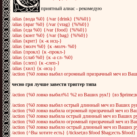
приятный алиас - рекомедую
/alias {вода %0} {/var {drink} {%%0}}
/alias {враг %0} {/var {vrag} {%%0}}
/alias {еда %0} {/var {food} {%%0}}
/alias {конт %0} {/var {bag} {%%0}}
/alias {крит} {к -к исц-}
/alias {молч %0} {к -молч- %0}
/alias {прокл} {к -прокл-}
/alias {слаб %0} {к -а сл- %0}
/alias {слеп} {к -слеп-}
/alias {хил} {к -исц-}
/action {%0 ловко выбил огромный призрачный меч из Ваши
чесно гря лучше завести триггер типа
/action {%0 ловко выбил%1 %2 из Ваших рук!} {вз $prime;в
/action {%0 ловко выбил острый длинный меч из Ваших рук
/action {%0 ловко выбила огромный призрачный меч из Ваш
/action {%0 ловко выбила острый длинный меч из Ваших ру
/action {%0 ловко выбило огромный призрачный меч из Ваш
/action {%0 ловко выбило острый длинный меч из Ваших ру
/action {^Вы хотите есть} {/tickset;вз $food $bag;есть $food}