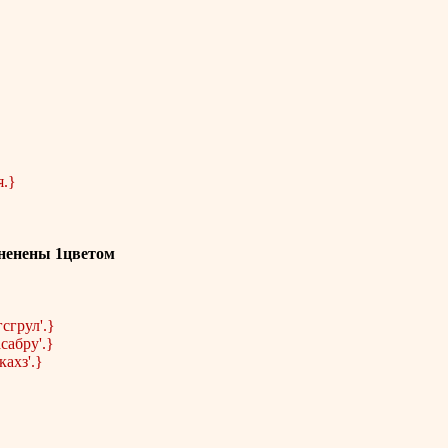
}
я.}
лненены 1цветом
сгрул'.}
сабру'.}
кахз'.}