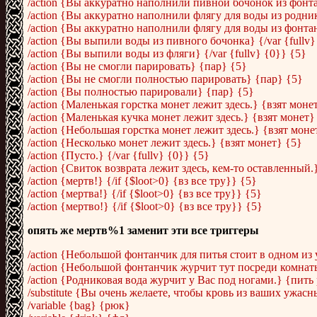
/action {Вы аккуратно наполнили пивной бочонок из фонтан
/action {Вы аккуратно наполнили флягу для воды из родника
/action {Вы аккуратно наполнили флягу для воды из фонтанч
/action {Вы выпили воды из пивного бочонка} {/var {fullv}
/action {Вы выпили воды из фляги} {/var {fullv} {0}} {5}
/action {Вы не смогли парировать} {пар} {5}
/action {Вы не смогли полностью парировать} {пар} {5}
/action {Вы полностью парировали} {пар} {5}
/action {Маленькая горстка монет лежит здесь.} {взят моне
/action {Маленькая кучка монет лежит здесь.} {взят монет}
/action {Небольшая горстка монет лежит здесь.} {взят моне
/action {Несколько монет лежит здесь.} {взят монет} {5}
/action {Пусто.} {/var {fullv} {0}} {5}
/action {Свиток возврата лежит здесь, кем-то оставленный.
/action {мертв!} {/if {$loot>0} {вз все тру}} {5}
/action {мертва!} {/if {$loot>0} {вз все тру}} {5}
/action {мертво!} {/if {$loot>0} {вз все тру}} {5}
опять же мертв%1 заменит эти все триггеры
/action {Небольшой фонтанчик для питья стоит в одном из у
/action {Небольшой фонтанчик журчит тут посреди комнаты.
/action {Родниковая вода журчит у Вас под ногами.} {пить 
/substitute {Вы очень желаете, чтобы кровь из ваших ужасны
/variable {bag} {рюк}