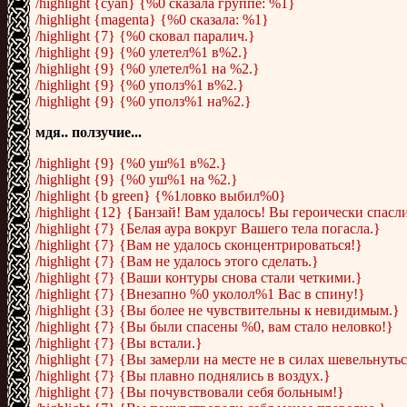
/highlight {cyan} {%0 сказала группе: %1}
/highlight {magenta} {%0 сказала: %1}
/highlight {7} {%0 сковал паралич.}
/highlight {9} {%0 улетел%1 в%2.}
/highlight {9} {%0 улетел%1 на %2.}
/highlight {9} {%0 уполз%1 в%2.}
/highlight {9} {%0 уполз%1 на%2.}
мдя.. ползучие...
/highlight {9} {%0 уш%1 в%2.}
/highlight {9} {%0 уш%1 на %2.}
/highlight {b green} {%1ловко выбил%0}
/highlight {12} {Банзай! Вам удалось! Вы героически спасл
/highlight {7} {Белая аура вокруг Вашего тела погасла.}
/highlight {7} {Вам не удалось сконцентрироваться!}
/highlight {7} {Вам не удалось этого сделать.}
/highlight {7} {Ваши контуры снова стали четкими.}
/highlight {7} {Внезапно %0 уколол%1 Вас в спину!}
/highlight {3} {Вы более не чувствительны к невидимым.}
/highlight {7} {Вы были спасены %0, вам стало неловко!}
/highlight {7} {Вы встали.}
/highlight {7} {Вы замерли на месте не в силах шевельнуться
/highlight {7} {Вы плавно поднялись в воздух.}
/highlight {7} {Вы почувствовали себя больным!}