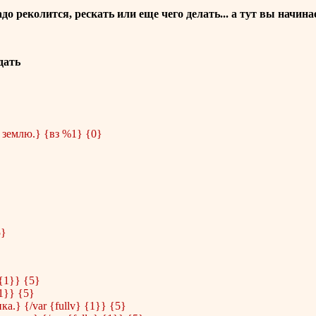
до реколится, рескать или еще чего делать... а тут вы начинае
дать
а землю.} {вз %1} {0}
5}
 {1}} {5}
{1}} {5}
.} {/var {fullv} {1}} {5}