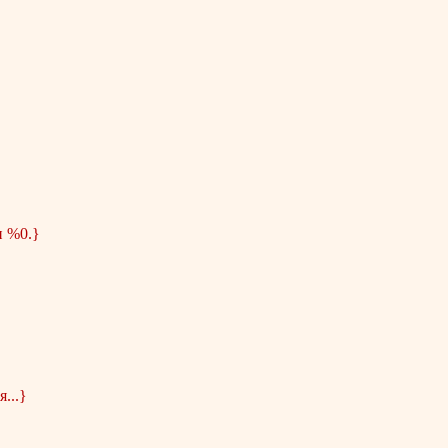
и %0.}
...}