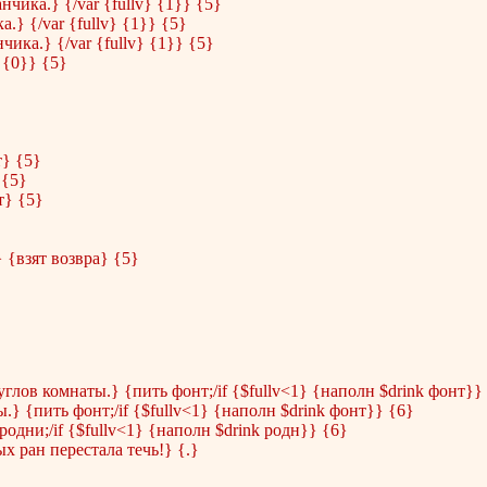
чика.} {/var {fullv} {1}} {5}
.} {/var {fullv} {1}} {5}
ика.} {/var {fullv} {1}} {5}
 {0}} {5}
т} {5}
 {5}
т} {5}
} {взят возвра} {5}
глов комнаты.} {пить фонт;/if {$fullv<1} {наполн $drink фонт}}
} {пить фонт;/if {$fullv<1} {наполн $drink фонт}} {6}
родни;/if {$fullv<1} {наполн $drink родн}} {6}
х ран перестала течь!} {.}