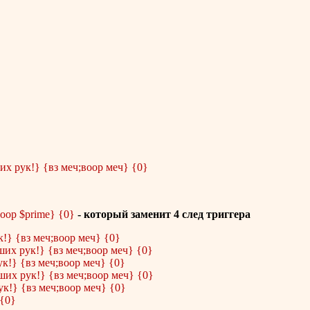
х рук!} {вз меч;воор меч} {0}
оор $prime} {0}
- который заменит 4 след триггера
!} {вз меч;воор меч} {0}
их рук!} {вз меч;воор меч} {0}
к!} {вз меч;воор меч} {0}
их рук!} {вз меч;воор меч} {0}
к!} {вз меч;воор меч} {0}
 {0}