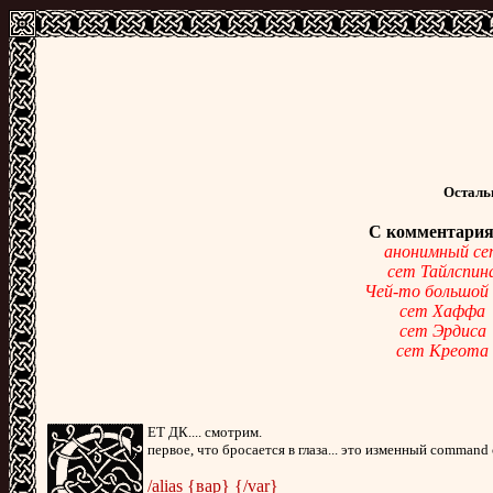
Осталь
С комментари
анонимный се
сет Тайлспин
Чей-то большой
сет Хаффа
сет Эрдиса
сет Креота
ЕТ ДК.... смотрим.
первое, что бросается в глаза... это изменный command
/alias {вар} {/var}