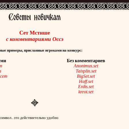
Cет Мстише
с комментариями Оссэ
ные примеры, присланные игроками на конкурс:
ями
Без комментариев
т
Anonimus.set
а
Taisplin.set
 сет
BigSet.set
Haff.set
Erdis.set
kreot.set
 символ.. это действиетельно удобно