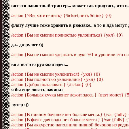
вот это пакостный триггер... может так придтись, что на
/action {^Вы хотите пить} {/tickset;пить $drink} {0}
флягу лучше тоже хранить в рюкзаке.. а то и яда могут 
/action {Вы не смогли полностью уклониться} {укл} {0}
да.. дк рулят :))
/action {Вы не смогли удержать в руке %1 и уронили его н
во а вот это рульная идея...
/action {Вы не смогли уклониться} {укл} {0}
/action {Вы полностью уклонились} {укл} {0}
/action {Добро пожаловать} {/tickon} {0}
я бы еще логать начинал
/action {Большая кучка монет лежит здесь.} {взят монет} {
лутер :))
/action {В пивном бочонке нет больше места.} {/var {fullv}
/action {В фляге для воды нет больше места.} {/var {fullv} 
/action {Вы аккуратно наполнили пивной бочонок из родника