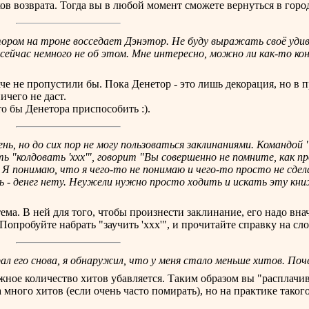
ков возврата. Тогда вы в любой момент сможете вернуться в горо
отором на троне восседает Дэнэтор. Не буду выражать своё уди
 сейчас немного не об этом. Мне интересно, можно ли как-то к
аче не пропустили бы. Пока Денетор - это лишь декорация, но в
ичего не даст.
о бы Денетора приспособить :).
нь, но до сих пор не могу пользоваться заклинаниями. Командой "
ь "колдовать 'ххх'", говорит "Вы совершенно не помните, как п
 Я понимаю, что я чего-то не понимаю и чего-то просто не сде
 - денег нету. Неужели нужно просто ходить и искать эту кни
ема. В ней для того, чтобы произнести заклинание, его надо вна
Попробуйте набрать "заучить 'ххх'", и прочитайте справку на сло
брал его снова, я обнаружил, что у меня стало меньше хитов. По
жное количество хитов убавляется. Таким образом вы "расплачива
много хитов (если очень часто помирать), но на практике таког