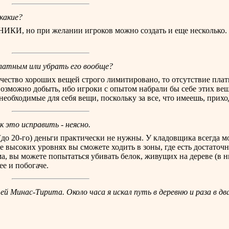
 какие?
НИКИ, но при желании игроков можно создать и еще несколько.
латным или убрать его вообще?
чество хороших вещей строго лимитировано, то отсутствие плат
озможно добыть, ибо игроки с опытом набрали бы себе этих вещ
обходимые для себя вещи, поскольку за все, что имеешь, приход
к это исправить - неясно.
 (до 20-го) деньги практически не нужны. У кладовщика всегда 
е высоких уровнях вы сможете ходить в зоны, где есть достаточн
а, вы можете попытаться убивать белок, живущих на дереве (в ни
ее и побогаче.
 Минас-Тирита. Около часа я искал путь в деревню и раза в д