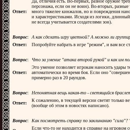
Да, отличия есть. Во-первых, разное оружие тре
персонажа, если он не воин). Во-вторых, разные
Ответ:
много тяжелее кинжалов, но и повреждения нанос
и характеристиками. Исходя из логики, длинный
не всегда учитывается создателями зон).
Вопрос
:
А как сделать игру цветной? А можно ли груп
Ответ:
Попробуйте набрать в игре "режим", и вам все ст
Вопрос
:
Что за умение "атака второй рукой" и как им п
Это умение позволяет игрокам наносить удары те
Ответ:
автоматически во время боя. Если оно "совершен
примерно раз в 20 раундов.
Вопрос
:
Непонятная вещь какая-то - светящийся браслет.
К сожалению, в текущей версии светят только ве
Ответ:
(вообще об этом в новостях написано).
Вопрос
:
Как посмотреть справку по заклинанию "сила"? 
Если что-то не находится в справке на игровом 