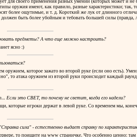
бует для своего применения разных умений (которых может и не 
 типы оружия имеют, как правило, разные характеристики; так, 
ят более ощутимые, и т. д. Короткий же лук от длинного отлича
 должен быть более убойным и тебовать большей силы (правда, 
пировать предметы? А что еще можно настроить?
анет ясно :)
ользоваться?
м оружием, которое зажато во второй руке (если оно есть). Умен
но", то атака оружием из второй руки происходит каждый раунд,
.. Если это СВЕТ, то почему не светит, когда его надели?
щи, которые игроки держат в левой руке. Со временем мы, коне
"Справка сила" - естественно выдает справку по характеристик
сервере, то поищите на www страничке. Что особенно ценно: там 