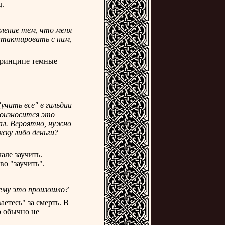
д.
вление тем, что меня
онтактировать с ним,
 принципе темные
учить все" в гильдии
роизносится это
лал. Вероятно, нужно
жку либо деньги?
чале
заучить
.
во "заучить".
чему это произошло?
етесь" за смерть. В
о обычно не