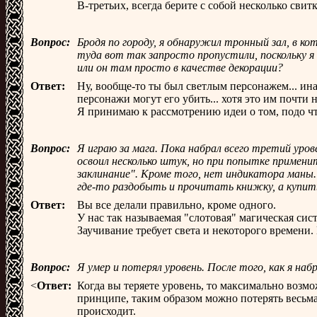
В-третьих, всегда берите с собой несколько свит
Вопрос:
Бродя по городу, я обнаружил тронный зал, в к
туда вот так запросто пропустили, поскольку я
или он там просто в качестве декорации?
Ответ:
Ну, вообще-то ты был светлым персонажем... ин
персонажи могут его убить... хотя это им почти н
Я принимаю к рассмотрению идеи о том, подо чт
Вопрос:
Я играю за мага. Пока набрал всего третий урове
освоил несколько штук, но при попытке применит
заклинание". Кроме того, нет индикатора маны.
где-то раздобыть и прочитать книжку, а купить
Ответ:
Вы все делали правильно, кроме одного.
У нас так называемая "слотовая" магическая сист
Заучивание требует света и некоторого времени. 
Вопрос:
Я умер и потерял уровень. После того, как я на
<
Ответ:
Когда вы теряете уровень, то максимально возмо
принципе, таким образом можно потерять весьма 
происходит.