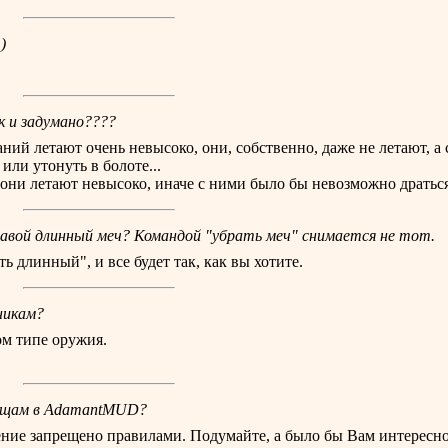
)
 и задумано????
ий летают очень невысоко, они, собственно, даже не летают, а с
или утонуть в болоте...
о они летают невысоко, иначе с ними было бы невозможно драться
правой длинный меч? Командой "убрать меч" снимается не тот.
 длинный", и все будет так, как вы хотите.
никам?
ом типе оружия.
вещам в AdamantMUD?
ение запрещено правилами. Подумайте, а было бы Вам интересно 