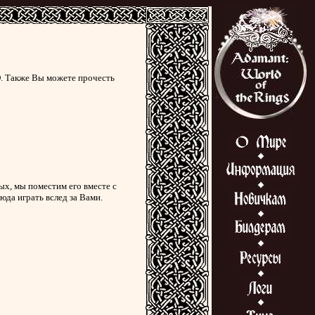
. Также Вы можете прочесть
мых, мы поместим его вместе с
да играть вслед за Вами.