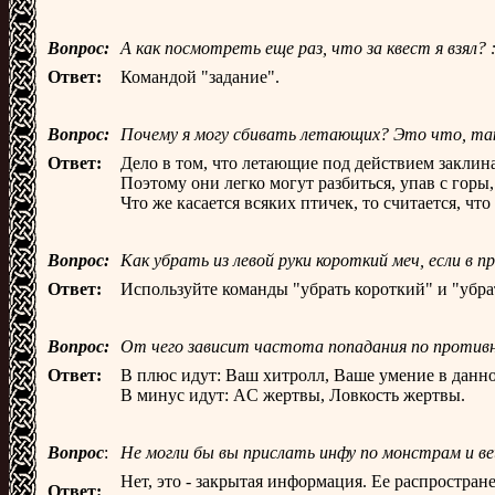
Вопрос:
А как посмотреть еще раз, что за квест я взял? :
Ответ:
Командой "задание".
Вопрос:
Почему я могу сбивать летающих? Это что, так
Ответ:
Дело в том, что летающие под действием заклинан
Поэтому они легко могут разбиться, упав с горы, 
Что же касается всяких птичек, то считается, чт
Вопрос:
Как убрать из левой руки короткий меч, если в 
Ответ:
Используйте команды "убрать короткий" и "убрать
Вопрос:
От чего зависит частота попадания по против
Ответ:
В плюс идут: Ваш хитролл, Ваше умение в данн
В минус идут: AC жертвы, Ловкость жертвы.
Вопрос
:
Не могли бы вы прислать инфу по монстрам и 
Нет, это - закрытая информация. Ее распростран
Ответ: