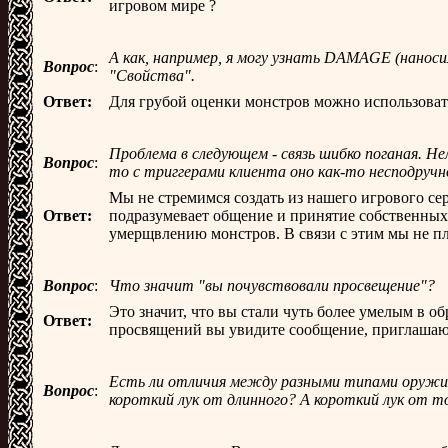
игровом мире ?
А как, например, я могу узнать DAMAGE (нанос
Вопрос
:
"Свойства".
Ответ:
Для грубой оценки монстров можно использовать
Проблема в следующем - связь шибко поганая. Нел
Вопрос
:
то с триггерами клиента оно как-то несподручн
Мы не стремимся создать из нашего игрового серв
Ответ:
подразумевает общение и принятие собственных
умерщвлению монстров. В связи с этим мы не пл
Вопрос
:
Что значит "вы почувствовали просвещение"?
Это значит, что вы стали чуть более умелым в 
Ответ:
просвящений вы увидите сообщение, приглашающе
Есть ли отличия между разными типами оружия (
Вопрос
:
короткий лук от длинного? А короткий лук от т