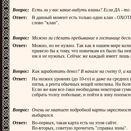
Вопрос:
Есть ли у вас какие-нибуть кланы? Если ДА - то
Ответ:
В данный момент есть только один клан - ОХОТ
слово "клан".
Вопрос:
Можно ли сделать пребывание в гостинице бесп
Ответ:
Можно, но не нужно. Так как в нашем мире коли
привело бы к тому, что новичкам их было бы нев
им и не нужных. Сейчас же каждый имеет лишь не
Вопрос:
Как заработать денег? В начале на счету 0, и ка
Ответ:
На низких уровнях (до 10-го) и даже на средних
питья, а рента обычных вещей невелика. На боле
Если же вам все-таки необходима некоторая сумм
собрать толпу побольше, и пойти в зону поопасн
Вопрос:
Очень не хватает подробной карты окрестностей
выбирался.
Ответ:
Во-первых, такая карта есть на этом сайте.
Во-вторых, советую прочитать "справка зоны".