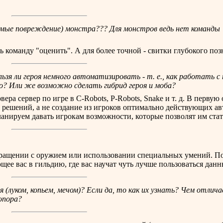
имые повреждение) монстра??? Для монстров ведь нет команды
 команду "оценить". А для более точной - свитки глубокого поз
ьзя ли героя немного автоматизировать - т. е., как работать с 
о? Или же возможно сделать гибрид героя и моба?
ера сервер по игре в С-Robots, P-Robots, Snake и т. д. В первую 
 решений, а не создание из игроков оптимально действующих ав
анируем давать игрокам возможности, которые позволят им стат
обращении с оружием или использовании специальных умений. П
е вас в гильдию, где вас научат чуть лучше пользоваться дан
луком, копьем, мечом)? Если да, то как их узнать? Чем отлича
опора?