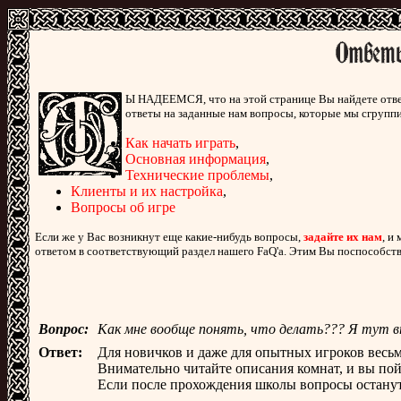
Ы НАДЕЕМСЯ, что на этой странице Вы найдете ответ
ответы на заданные нам вопросы, которые мы сгрупп
Как начать играть
,
Основная информация
,
Технические проблемы
,
Клиенты и их настройка
,
Вопросы об игре
Если же у Вас возникнут еще какие-нибудь вопросы,
задайте их нам
, и
ответом в соответствующий раздел нашего FaQ'а. Этим Вы поспособств
Вопрос:
Как мне вообще понять, что делать??? Я тут вп
Ответ:
Для новичков и даже для опытных игроков весьм
Внимательно читайте описания комнат, и вы пойм
Если после прохождения школы вопросы останутся