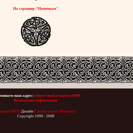
На страницу "Новичкам"
минаем наш адрес:
telnet://mud.a-mud.ru:4000
Контактная информация
damant MUD
Дизайн
F Snake (vipera Mandosi)
Copyright 1999 - 2008